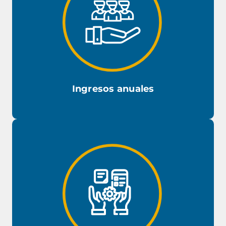
Las clases se desarrollan de manera sincrónica, en modalidad
Modalidad presencial: Casa
híbrida. ¡Tu eliges!
Central
Campus
ubicado en Avenida España 1680, Valparaíso.
Vitacura
ubicado en Avenida Santa María 6400, Vitacura,
Modalidad Online: Plataforma Zoom
Santiago.
Ingresos anuales
Inicio MBA Abril
Dos ingresos anuales a clases:
: Postulaciones
Inicio MBA Octubre
hasta marzo.
: Postulaciones hasta a
septiembre. Sujeto a disponibilidad de cupos.