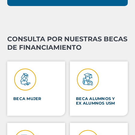
CONSULTA POR NUESTRAS BECAS
DE FINANCIAMIENTO
grado
3 años
Poseer
de licenciado o estudios equivalentes y
de
experiencia laboral.
BECA MUJER
BECA ALUMNOS Y
EX ALUMNOS USM