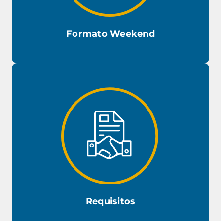
Formato Weekend
Las clases se dictan
un fin de semana al mes
, cubriendo
en total de 20 horas cronológicas de clases por fin de semana, en el
Viernes
Sábado
siguiente horario:
: 14:00 a 21:00 horas.
: 08:00 a
Domingo
18:30 horas.
: 08:00 a 14:30 horas.
Requisitos